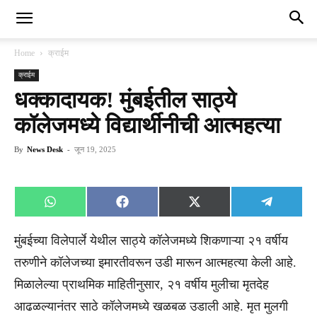
Home
क्राईम
क्राईम
धक्कादायक! मुंबईतील साठ्ये
कॉलेजमध्ये विद्यार्थीनीची आत्महत्या
By
News Desk
-
जून 19, 2025
Share
Share
Share
Share
WhatsApp
Facebook
X
Telegra
on
on
on
on
(Twitter)
मुंबईच्या विलेपार्ले येथील साठ्ये कॉलेजमध्ये शिकणाऱ्या २१ वर्षीय
तरुणीने कॉलेजच्या इमारतीवरून उडी मारून आत्महत्या केली आहे.
मिळालेल्या प्राथमिक माहितीनुसार, २१ वर्षीय मुलीचा मृतदेह
आढळल्यानंतर साठे कॉलेजमध्ये खळबळ उडाली आहे. मृत मुलगी