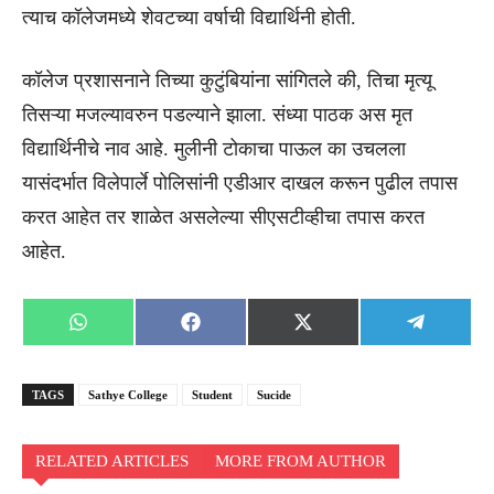
त्याच कॉलेजमध्ये शेवटच्या वर्षाची विद्यार्थिनी होती.
कॉलेज प्रशासनाने तिच्या कुटुंबियांना सांगितले की, तिचा मृत्यू
तिसऱ्या मजल्यावरुन पडल्याने झाला. संध्या पाठक अस मृत
विद्यार्थिनीचे नाव आहे. मुलीनी टोकाचा पाऊल का उचलला
यासंदर्भात विलेपार्ले पोलिसांनी एडीआर दाखल करून पुढील तपास
करत आहेत तर शाळेत असलेल्या सीएसटीव्हीचा तपास करत
आहेत.
Share
Share
Share
Share
WhatsApp
Facebook
X
Telegra
on
on
on
on
(Twitter)
TAGS
Sathye College
Student
Sucide
RELATED ARTICLES
MORE FROM AUTHOR