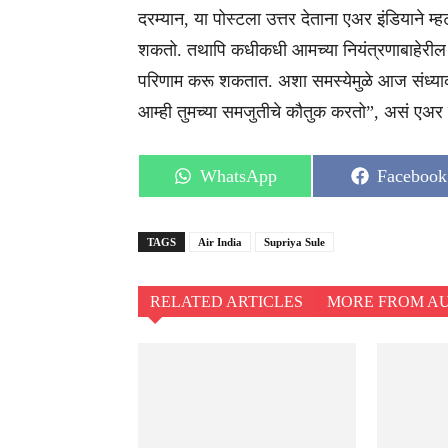
दरम्यान, या पोस्टला उत्तर देताना एअर इंडियाने
शकतो. तथापि कधीकधी आमच्या नियंत्रणाबाहेरील
परिणाम करू शकतात. अशा समस्येमुळे आज संध्याका
आम्ही तुमच्या समजुतीचे कौतुक करतो”, असं एअर इंड
Share
Share
WhatsApp
Facebook
on
on
TAGS
Air India
Supriya Sule
RELATED ARTICLES
MORE FROM A