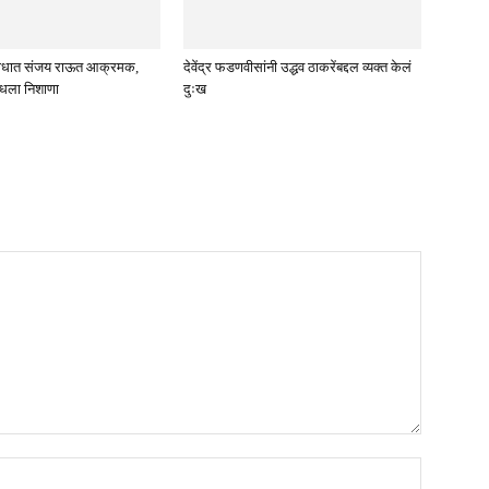
विरोधात संजय राऊत आक्रमक,
देवेंद्र फडणवीसांनी उद्धव ठाकरेंबद्दल व्यक्त केलं
ाधला निशाणा
दुःख