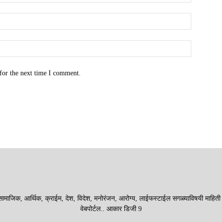
for the next time I comment.
माजिक, आर्थिक, क्राईम, देश, विदेश, मनोरंजन, आरोग्य, लाईफस्टाईल सगळ्याविषयी माहिती देणा
वेबपोर्टल.. आकार डिजी 9