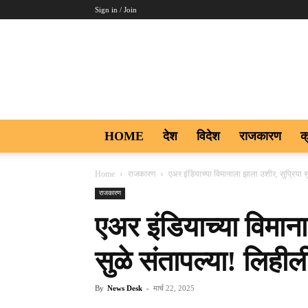
Sign in / Join
Aakar
Digi9
HOME
देश
विदेश
राजकारण
क
Home
राजकारण
एअर इंडियाच्या विमानाला झाला उशीर, सुप्रिया 
राजकारण
एअर इंडियाच्या विमान
सुळे संतापल्या! लिही
By
News Desk
-
मार्च 22, 2025