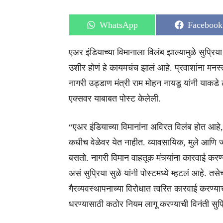
Share
Share
WhatsApp
Facebook
on
on
एअर इंडियाच्या विमानाला विलंब झाल्यामुळे सुप्रि
उशीर होणं हे कायमचंच झालं आहे. प्रवाशांना मनस्
नागरी उड्डाण मंत्री राम मोहन नायडू यांनी याकडे लक्
एक्सवर याबाबत पोस्ट केलेली.
“एअर इंडियाच्या विमानांना अविरत विलंब होत आहे, ह
कधीच वेळेवर येत नाहीत. व्यावसायिक, मुले आणि ज्
बसतो. नागरी विमान वाहतूक मंत्र्यांना कारवाई क
असं सुप्रिया सुळे यांनी पोस्टमध्ये म्हटलं आहे. त
गैरव्यवस्थापनाच्या विरोधात त्वरित कारवाई करण्
धरण्यासाठी कठोर नियम लागू करण्याची विनंती सुप्रि