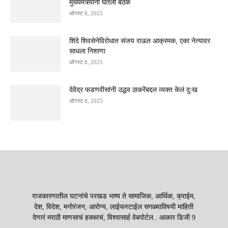
मुख्यमंत्र्यांनी घेतली बैठक
ऑगस्ट 8, 2025
शिंदे शिवसेनेविरोधात संजय राऊत आक्रमक, एका नेत्यावर
साधला निशाणा
ऑगस्ट 8, 2025
देवेंद्र फडणवीसांनी उद्धव ठाकरेंबद्दल व्यक्त केलं दुःख
ऑगस्ट 8, 2025
राजकारणातील घटनांचे परखड भाष्य ते सामाजिक, आर्थिक, क्राईम,
देश, विदेश, मनोरंजन, आरोग्य, लाईफस्टाईल सगळ्याविषयी माहिती
देणारं मराठी माणसाचं हक्काचं, विश्वासार्ह वेबपोर्टल.. आकार डिजी 9