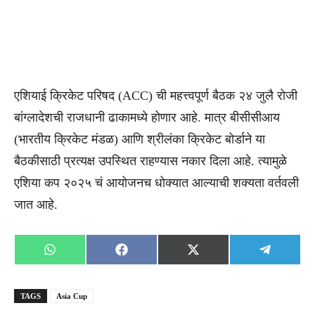
एशियाई क्रिकेट परिषद (ACC) ची महत्त्वपूर्ण बैठक २४ जुलै रोजी
बांग्लादेशची राजधानी ढाकामध्ये होणार आहे. मात्र बीसीसीआय
(भारतीय क्रिकेट मंडळ) आणि श्रीलंका क्रिकेट बोर्डाने या
बैठकीसाठी प्रत्यक्ष उपस्थित राहण्यास नकार दिला आहे. त्यामुळे
एशिया कप २०२५ चं आयोजनच धोक्यात आल्याची शक्यता वर्तवली
जात आहे.
Share
Share
Share
Share
WhatsApp
Facebook
X
Telegra
on
on
on
on
(Twitter)
TAGS
Asia Cup