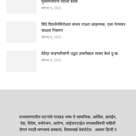
मुख्यमंत्र्यांनी घेतली बैठक
ऑगस्ट 8, 2025
शिंदे शिवसेनेविरोधात संजय राऊत आक्रमक, एका नेत्यावर
साधला निशाणा
ऑगस्ट 8, 2025
देवेंद्र फडणवीसांनी उद्धव ठाकरेंबद्दल व्यक्त केलं दुःख
ऑगस्ट 8, 2025
राजकारणातील घटनांचे परखड भाष्य ते सामाजिक, आर्थिक, क्राईम,
देश, विदेश, मनोरंजन, आरोग्य, लाईफस्टाईल सगळ्याविषयी माहिती
देणारं मराठी माणसाचं हक्काचं, विश्वासार्ह वेबपोर्टल.. आकार डिजी 9