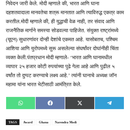
निवेदन जारी केले. मोदी म्हणाले की, भारत आणि घाना
दहशतवादाला मानवतेचा शत्रू मानतात आणि त्याविरुद्ध एकत्र काम
करतील.मोदी म्हणाले की, ही युद्धाची वेळ नाही, तर संवाद आणि
राजनैतिक मार्गाने समस्या सोडवल्या पाहिजेत. संयुक्त राष्ट्रांमध्ये
(यूएन) सुधारणांवर दोन्ही देशांचे एकमत आहे. यासोबतच, पश्चिम
आशिया आणि युरोपमध्ये सुरू असलेल्या संघर्षांवर दोघांनीही चिंता
व्यक्त केली.पंतप्रधान मोदी म्हणाले- ‘भारत आणि घानामधील
व्यापार २५ हजार कोटी रुपयांच्या पुढे गेला आहे आणि पुढील ५
वर्षांत तो दुप्पट करण्याचे लक्ष्य आहे.’ त्यांनी घानाचे अध्यक्ष जॉन
महामा यांना भारत भेटीसाठी आमंत्रित केले.
Share
Share
Share
Share
WhatsApp
Facebook
X
Telegra
on
on
on
on
(Twitter)
TAGS
Award
Ghana
Narendra Modi