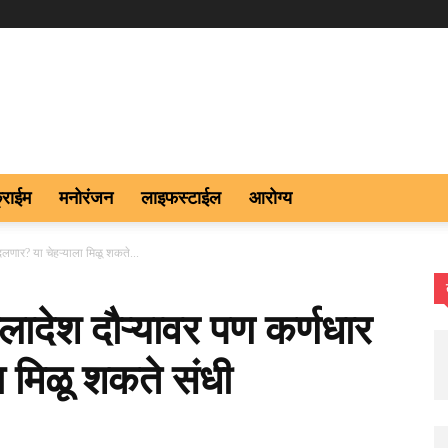
्राईम
मनोरंजन
लाइफस्टाईल
आरोग्य
दलणार? या चेहऱ्याला मिळू शकते...
गलादेश दौऱ्यावर पण कर्णधार
 मिळू शकते संधी