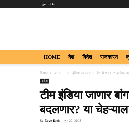
Sign in / Join
Aakar
Digi9
HOME
देश
विदेश
राजकारण
क
Home
क्रीडा
टीम इंडिया जाणार बांगलादेश दौऱ्यावर पण कर्णधार ब
क्रीडा
टीम इंडिया जाणार बां
बदलणार? या चेहऱ्याला
By
News Desk
-
जून 27, 2025