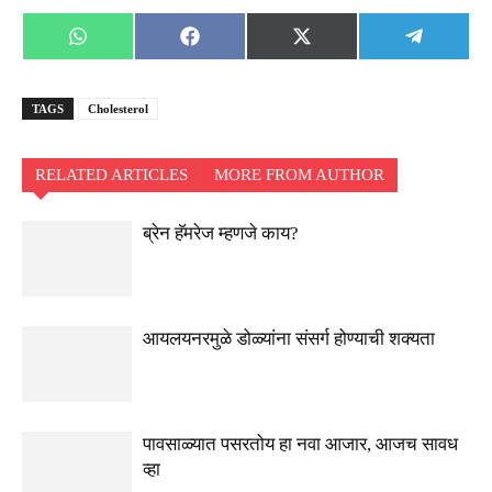
Share
Share
Share
Share
WhatsApp
Facebook
X
Telegra
on
on
on
on
(Twitter)
TAGS
Cholesterol
RELATED ARTICLES
MORE FROM AUTHOR
ब्रेन हॅमरेज म्हणजे काय?
आयलयनरमुळे डोळ्यांना संसर्ग होण्याची शक्यता
पावसाळ्यात पसरतोय हा नवा आजार, आजच सावध
व्हा