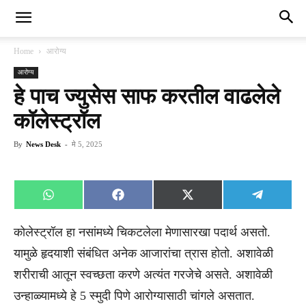
Home
आरोग्य
आरोग्य
हे पाच ज्युसेस साफ करतील वाढलेले
कॉलेस्ट्रॉल
By
News Desk
-
मे 5, 2025
Share
Share
Share
Share
WhatsApp
Facebook
X
Telegra
on
on
on
on
(Twitter)
कोलेस्ट्रॉल हा नसांमध्ये चिकटलेला मेणासारखा पदार्थ असतो.
यामुळे हृदयाशी संबंधित अनेक आजारांचा त्रास होतो. अशावेळी
शरीराची आतून स्वच्छता करणे अत्यंत गरजेचे असते. अशावेळी
उन्हाळ्यामध्ये हे 5 स्मुदी पिणे आरोग्यासाठी चांगले असतात.