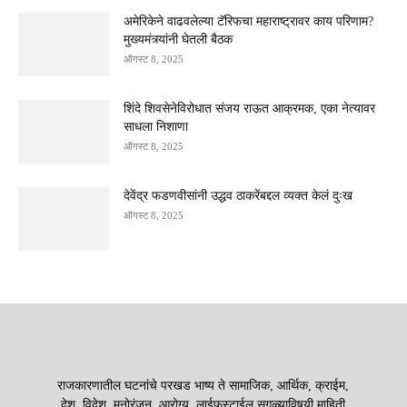
अमेरिकेने वाढवलेल्या टॅरिफचा महाराष्ट्रावर काय परिणाम?
मुख्यमंत्र्यांनी घेतली बैठक
ऑगस्ट 8, 2025
शिंदे शिवसेनेविरोधात संजय राऊत आक्रमक, एका नेत्यावर
साधला निशाणा
ऑगस्ट 8, 2025
देवेंद्र फडणवीसांनी उद्धव ठाकरेंबद्दल व्यक्त केलं दुःख
ऑगस्ट 8, 2025
राजकारणातील घटनांचे परखड भाष्य ते सामाजिक, आर्थिक, क्राईम,
देश, विदेश, मनोरंजन, आरोग्य, लाईफस्टाईल सगळ्याविषयी माहिती