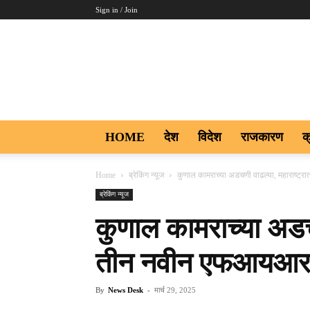
Sign in / Join
Aakar
Digi9
HOME
देश
विदेश
राजकारण
क
Home
ब्रेकिंग न्यूज
कुणाल कामराच्या अडचणी वाढल्या, महाराष्
ब्रेकिंग न्यूज
कुणाल कामराच्या अडचण
तीन नवीन एफआयआर
By
News Desk
-
मार्च 29, 2025