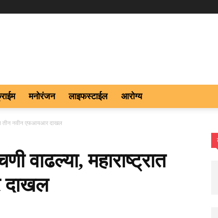
्राईम
मनोरंजन
लाइफस्टाईल
आरोग्य
ट्रात तीन नवीन एफआयआर दाखल
ी वाढल्या, महाराष्ट्रात
 दाखल