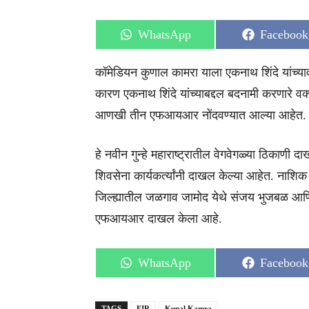
Share
Share
WhatsApp
Facebook
on
on
कॉमेडियन कुणाल कामरा याला एकनाथ शिंदे यांच्
कारण एकनाथ शिंदे यांच्याबद्दल बदनामी करणारे वक्
आणखी तीन एफआयआर नोंदवण्यात आल्या आहेत.
हे नवीन गुन्हे महाराष्ट्रातील वेगवेगळ्या ठि
शिवसेना कार्यकर्त्यांनी दाखल केल्या आहेत. नाशिक
जिल्ह्यातील जळगाव जामोद येथे संजय भुजबळ आणि
एफआयआर दाखल केला आहे.
Share
Share
WhatsApp
Facebook
on
on
TAGS
FIR
Kunal Kamra