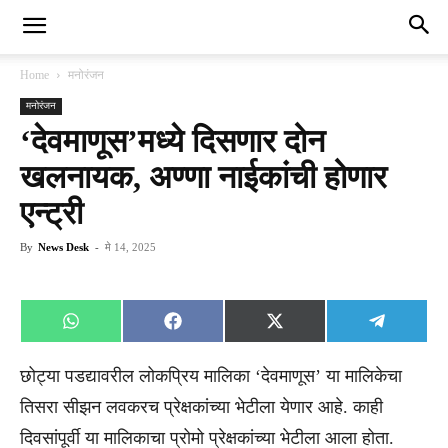
Home
मनोरंजन
मनोरंजन
‘देवमाणूस’मध्ये दिसणार दोन
खलनायक, अण्णा नाईकांची होणार
एन्ट्री
By
News Desk
-
मे 14, 2025
Share
Share
Share
Share
WhatsApp
Facebook
X
Telegra
on
on
on
on
(Twitter)
छोट्या पडद्यावरील लोकप्रिय मालिका ‘देवमाणूस’ या मालिकेचा
तिसरा सीझन लवकरच प्रेक्षकांच्या भेटीला येणार आहे. काही
दिवसांपूर्वी या मालिकाचा प्रोमो प्रेक्षकांच्या भेटीला आला होता.