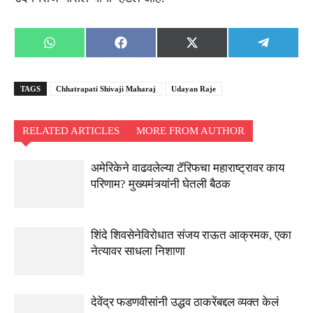
Share
Share
Share
Share
WhatsApp
Facebook
X
Telegra
on
on
on
on
(Twitter)
TAGS
Chhatrapati Shivaji Maharaj
Udayan Raje
RELATED ARTICLES
MORE FROM AUTHOR
अमेरिकेने वाढवलेल्या टॅरिफचा महाराष्ट्रावर काय
परिणाम? मुख्यमंत्र्यांनी घेतली बैठक
शिंदे शिवसेनेविरोधात संजय राऊत आक्रमक, एका
नेत्यावर साधला निशाणा
देवेंद्र फडणवीसांनी उद्धव ठाकरेंबद्दल व्यक्त केलं