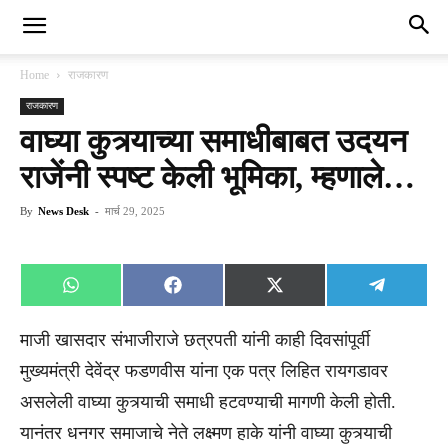
Home
राजकारण
राजकारण
वाघ्या कुत्र्याच्या समाधीबाबत उदयन
राजेंनी स्पष्ट केली भूमिका, म्हणाले…
By
News Desk
-
मार्च 29, 2025
Share
Share
Share
Share
WhatsApp
Facebook
X
Telegra
on
on
on
on
(Twitter)
माजी खासदार संभाजीराजे छत्रपती यांनी काही दिवसांपूर्वी
मुख्यमंत्री देवेंद्र फडणवीस यांना एक पत्र लिहित रायगडावर
असलेली वाघ्या कुत्र्याची समाधी हटवण्याची मागणी केली होती.
यानंतर धनगर समाजाचे नेते लक्ष्मण हाके यांनी वाघ्या कुत्र्याची