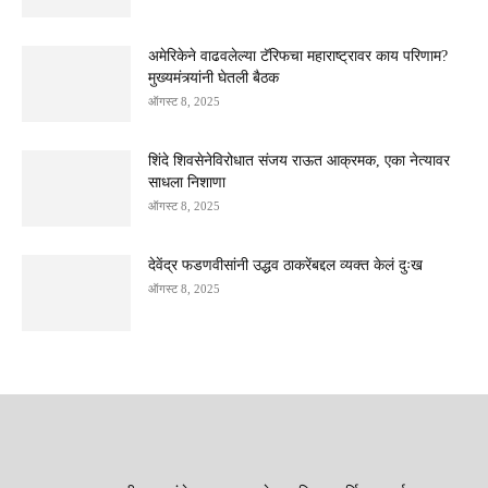
अमेरिकेने वाढवलेल्या टॅरिफचा महाराष्ट्रावर काय परिणाम?
मुख्यमंत्र्यांनी घेतली बैठक
ऑगस्ट 8, 2025
शिंदे शिवसेनेविरोधात संजय राऊत आक्रमक, एका नेत्यावर
साधला निशाणा
ऑगस्ट 8, 2025
देवेंद्र फडणवीसांनी उद्धव ठाकरेंबद्दल व्यक्त केलं दुःख
ऑगस्ट 8, 2025