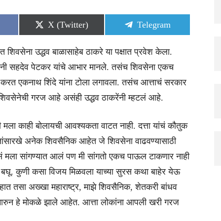
Share
Share
X (Twitter)
Telegram
on
on
 शिवसेना उद्धव बाळासाहेब ठाकरे या पक्षात प्रवेश केला.
 त्यांनी सहदेव पेटकर यांचे आभार मानले. तसंच शिवसेना एकच
ार करत एकनाथ शिंदे यांना टोला लगावला. तसंच आत्ताचं सरकार
वसेनेची गरज आहे असंही उद्धव ठाकरेंनी म्हटलं आहे.
ला काही बोलायची आवश्यकता वाटत नाही. दत्ता यांचं कौतुक
ांसारखे अनेक शिवसैनिक आहेत जे शिवसेना वाढवण्यासाठी
मला सांगण्यात आलं पण मी सांगतो एकच पाऊल टाकणार नाही
ो बघू. कुणी कसा विजय मिळवला याच्या सुरस कथा बाहेर येऊ
हात तसा अख्खा महाराष्ट्र, माझे शिवसैनिक, शेतकरी बांधव
ारुन हे मोकळे झाले आहेत. आत्ता लोकांना आपली खरी गरज