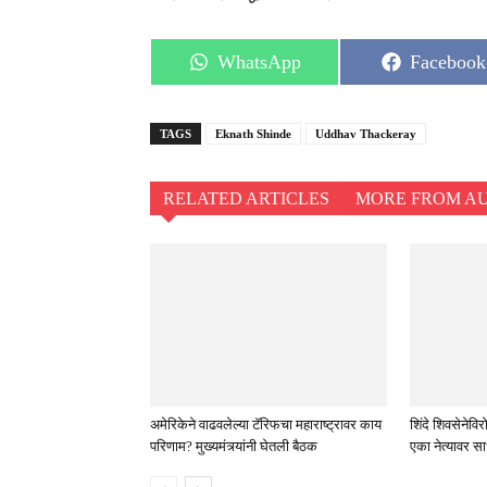
Share
Share
WhatsApp
Facebook
on
on
TAGS
Eknath Shinde
Uddhav Thackeray
RELATED ARTICLES
MORE FROM A
अमेरिकेने वाढवलेल्या टॅरिफचा महाराष्ट्रावर काय
शिंदे शिवसेने
परिणाम? मुख्यमंत्र्यांनी घेतली बैठक
एका नेत्यावर स