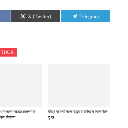
Share
Share
X (Twitter)
Telegram
on
on
UTHOR
विरोधात संजय राऊत आक्रमक,
देवेंद्र फडणवीसांनी उद्धव ठाकरेंबद्दल व्यक्त केलं
ाधला निशाणा
दुःख