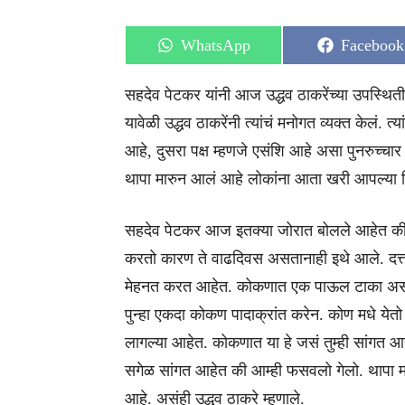
Share
Share
WhatsApp
Facebook
on
on
सहदेव पेटकर यांनी आज उद्धव ठाकरेंच्या उपस्थितीत
यावेळी उद्धव ठाकरेंनी त्यांचं मनोगत व्यक्त केलं.
आहे, दुसरा पक्ष म्हणजे एसंशि आहे असा पुनरुच्च
थापा मारुन आलं आहे लोकांना आता खरी आपल्या शि
सहदेव पेटकर आज इतक्या जोरात बोलले आहेत की म
करतो कारण ते वाढदिवस असतानाही इथे आले. दत्त
मेहनत करत आहेत. कोकणात एक पाऊल टाका असं 
पुन्हा एकदा कोकण पादाक्रांत करेन. कोण मधे येत
लागल्या आहेत. कोकणात या हे जसं तुम्ही सांगत आ
सगेळ सांगत आहेत की आम्ही फसवलो गेलो. थापा म
आहे. असंही उद्धव ठाकरे म्हणाले.