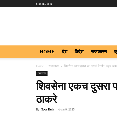
Sign in / Join
Aakar
Digi9
HOME
देश
विदेश
राजकारण
क
Home
राजकारण
शिवसेना एकच दुसरा पक्ष म्हणजे ऐसंशि: उद्धव ठाकर
राजकारण
शिवसेना एकच दुसरा पक्
ठाकरे
By
News Desk
-
एप्रिल 8, 2025