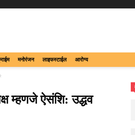
्राईम
मनोरंजन
लाइफस्टाईल
आरोग्य
े
ष म्हणजे ऐसंशि: उद्धव