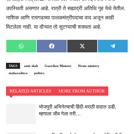
उपस्थिती असणार आहे. रात्री ते सह्याद्री अतिथि गृह येथे येतील.
नाशिक आणि रायगडच्या पालकमंत्रीपदाचा वाद अजून काही
मिटलेला नाही. या दौऱ्यात तो सुटण्याची शक्यता आहे.
Share
Share
Share
Share
WhatsApp
Facebook
X
Telegra
on
on
on
on
(Twitter)
TAGS
amit shah
Guardian Minister
Home ministry
maharashtra
politics
RELATED ARTICLES
MORE FROM AUTHOR
भोजपुरी अभिनेत्याची हिंदी-मराठी वादात उडी,
म्हणाला जीव गेला तरी…