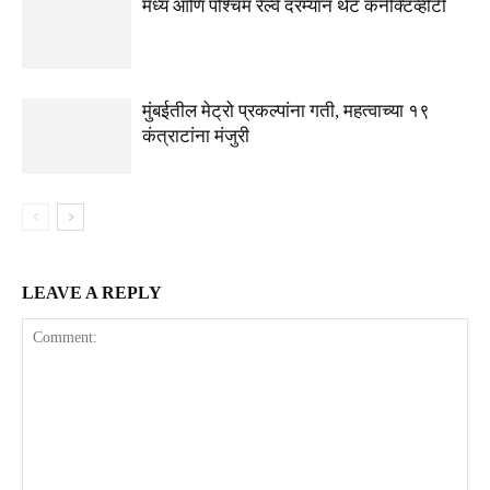
मध्य आणि पश्चिम रेल्वे दरम्यान थेट कनेक्टिव्हीटी
मुंबईतील मेट्रो प्रकल्पांना गती, महत्वाच्या १९
कंत्राटांना मंजुरी
LEAVE A REPLY