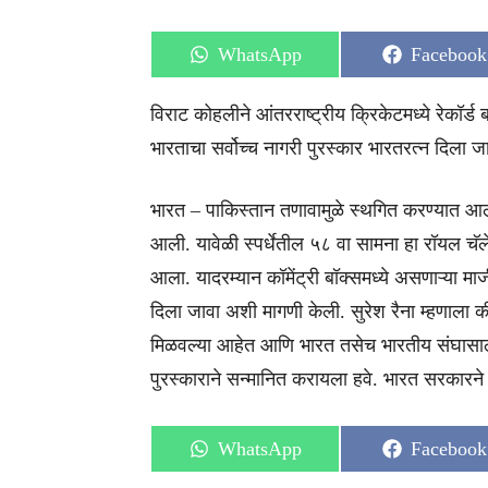
Share
Share
WhatsApp
Facebook
on
on
विराट कोहलीने आंतरराष्ट्रीय क्रिकेटमध्ये रेकॉर्ड 
भारताचा सर्वोच्च नागरी पुरस्कार भारतरत्न दिला ज
भारत – पाकिस्तान तणावामुळे स्थगित करण्यात आले
आली. यावेळी स्पर्धेतील ५८ वा सामना हा रॉयल चॅलें
आला. यादरम्यान कॉमेंट्री बॉक्समध्ये असणाऱ्या मा
दिला जावा अशी मागणी केली. सुरेश रैना म्हणाला की
मिळवल्या आहेत आणि भारत तसेच भारतीय संघासाठी त
पुरस्काराने सन्मानित करायला हवे. भारत सरकारने त
Share
Share
WhatsApp
Facebook
on
on