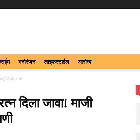
्राईम
मनोरंजन
लाइफस्टाईल
आरोग्य
पटूने केली मागणी
त्न दिला जावा! माजी
गणी