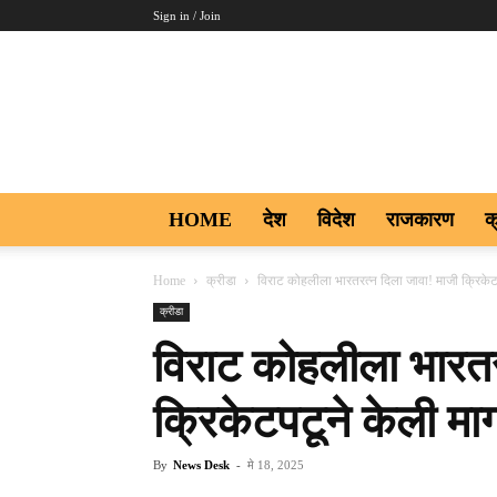
Sign in / Join
Aakar
Digi9
HOME
देश
विदेश
राजकारण
क
Home
क्रीडा
विराट कोहलीला भारतरत्न दिला जावा! माजी क्रिकेट
क्रीडा
विराट कोहलीला भारतर
क्रिकेटपटूने केली मा
By
News Desk
-
मे 18, 2025