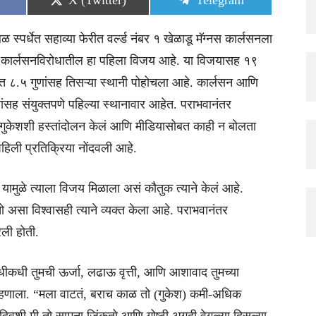
X (Twitter)
Telegram
on
on
्धिबळ स्पर्धेत सहाव्या फेरीत वर्ल्ड नंबर १ खेळाडू मॅग्नस कार्लसनला
स कार्लसनविरोधातील हा पहिला विजय आहे. या विजयासह १९
लिकेत ८.५ गुणांसह तिसऱ्या स्थानी पोहोचला आहे. कार्लसन आणि
ंसह संयुक्तपणे पहिल्या स्थानावार आहेत. पराभवानंतर
 गुकेशशी हस्तांदोलन केलं आणि मीडियासोबत काही न बोलता
पहिली प्रतिक्रिया नोंदवली आहे.
ती यामुळे त्याला विजय मिळाला असं कौतुक त्याने केलं आहे.
असा विश्वासही त्याने व्यक्त केला आहे. पराभवानंतर
ली होती.
धीकधी तुमची ऊर्जा, लढाऊ वृत्ती, आणि आशावाद तुमच्या
सन म्हणाला. “मला वाटतं, बराच काळ तो (गुकेश) कमी-अधिक