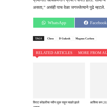
प्रमाणात आंधळेपणाने प्रयत्न करत होता. सामान्य
असता,” असंही पाच वेळा जगज्जेत्याने पुढे म्हटले.
Share
Share
WhatsApp
Facebook
on
on
TAGS
Chess
D Gukesh
Magnus Carlsen
RELATED ARTICLES
MORE FROM A
विराट कोहलीचा नवीन लुक पाहून चाहते झाले
आशिया कप 202