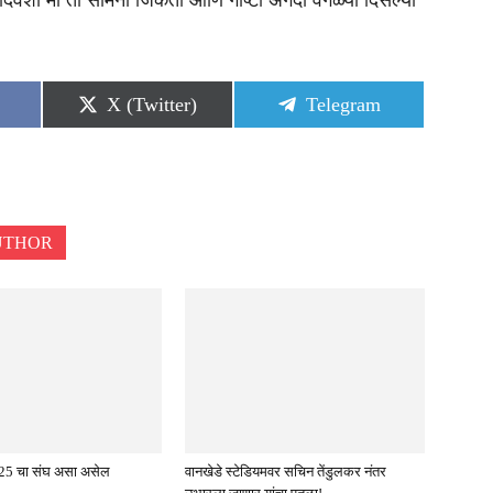
 दिवशी मी तो सामना जिंकतो आणि गोष्टी अगदी वेगळ्या दिसल्या
Share
Share
X (Twitter)
Telegram
on
on
UTHOR
5 चा संघ असा असेल
वानखेडे स्टेडियमवर सचिन तेंडुलकर नंतर