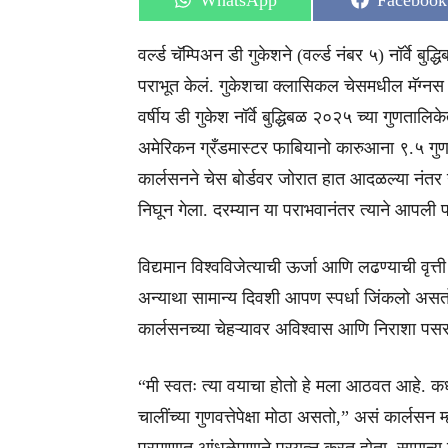
WhatsApp
Facebook
on
on
वर्ल्ड चॅम्पिअन डी गुकेशने (वर्ल्ड नंबर ५) नॉर्वे बुद
पराभूत केलं. गुकेशचा क्लासिकल चेसमधील मॅग्न
वर्षीय डी गुकेश नॉर्वे बुद्धिबळ २०२५ च्या गुणता
अमेरिकन ग्रँडमास्टर फाबियानो कारुआना ९.५ गुणा
कार्लसनने चेस बोर्डवर जोरात हात आदळल्या नंतर
निघून गेला. दरम्यान या पराभवानंतर त्याने आपली 
विद्यमान विश्वविजेत्याची ऊर्जा आणि लढण्याची वृत्
अन्याथा सामान्य दिवशी आपण स्पर्धा जिंकलो असतो 
कार्लसनच्या चेहऱ्यावर अविश्वास आणि निराशा पसर
“मी स्वतः त्या वयाचा होतो हे मला आठवत आहे. क
चालींच्या गुणवत्तेपेक्षा मोठा असतो,” असं कार्ल