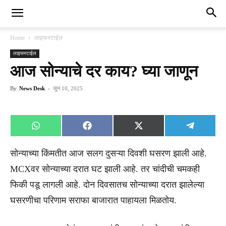
Home
लाइफस्टाईल
लाइफस्टाईल
आज सोन्याचे दर काय? घ्या जाणून
By
News Desk
-
जून 10, 2025
Share
Share
Share
Share
WhatsApp
Facebook
X
Telegra
on
on
on
on
(Twitter)
सोन्याच्या किंमतीत आज सलग दुसऱ्या दिवशी घसरण झाली आहे.
MCXवर सोन्याच्या दरात घट झाली आहे. तर चांदीची चमकही
फिकी पडू लागली आहे. दोन दिवसातच सोन्याच्या दरात झालेल्या
घसरणीचा परिणाम सराफा बाजारात पाहायला मिळतोय.