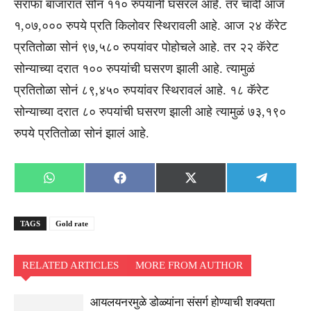
सराफा बाजारात सोनं ११० रुपयांनी घसरलं आहे. तर चांदी आज
१,०७,००० रुपये प्रति किलोवर स्थिरावली आहे. आज २४ कॅरेट
प्रतितोळा सोनं ९७,५८० रुपयांवर पोहोचले आहे. तर २२ कॅरेट
सोन्याच्या दरात १०० रुपयांची घसरण झाली आहे. त्यामुळं
प्रतितोळा सोनं ८९,४५० रुपयांवर स्थिरावलं आहे. १८ कॅरेट
सोन्याच्या दरात ८० रुपयांची घसरण झाली आहे त्यामुळं ७३,१९०
रुपये प्रतितोळा सोनं झालं आहे.
Share
Share
Share
Share
WhatsApp
Facebook
X
Telegra
on
on
on
on
(Twitter)
TAGS
Gold rate
RELATED ARTICLES
MORE FROM AUTHOR
आयलयनरमुळे डोळ्यांना संसर्ग होण्याची शक्यता