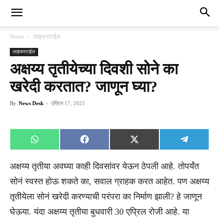
Home
लाइफस्टाईल
लाइफस्टाईल
अक्षय्य तृतीयेच्या दिवशी सोने का
खरेदी करतात? जाणून घ्या?
By
News Desk
-
एप्रिल 17, 2025
Share
Share
Share
Share
WhatsApp
Facebook
X
Telegra
on
on
on
on
(Twitter)
अक्षय्य तृतीया अवघ्या काही दिवसांवर येऊन ठेपली आहे. तोपर्यंत
सोनं स्वस्त होऊ शकते का, सवाल ग्राहक करत आहेत. पण अक्षय्य
तृतीयेला सोनं खरेदी करण्याची परंपरा का निर्माण झाली? हे जाणून
घेऊया. यंदा अक्षय्य तृतीया बुधवारी 30 एप्रिल रोजी आहे. या