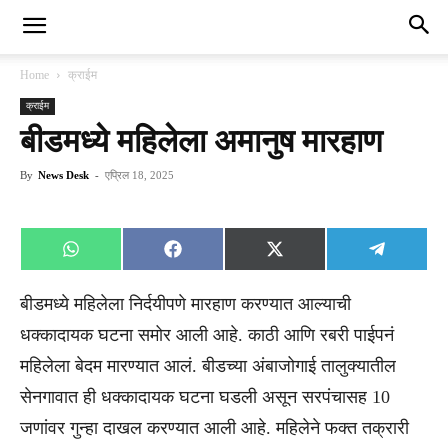
Home
क्राईम
क्राईम
बीडमध्ये महिलेला अमानुष मारहाण
By
News Desk
-
एप्रिल 18, 2025
Share
Share
Share
Share
WhatsApp
Facebook
X
Telegra
on
on
on
on
(Twitter)
बीडमध्ये महिलेला निर्दयीपणे मारहाण करण्यात आल्याची
धक्कादायक घटना समोर आली आहे. काठी आणि रबरी पाईपनं
महिलेला बेदम मारण्यात आलं. बीडच्या अंबाजोगाई तालुक्यातील
सेनगावात ही धक्कादायक घटना घडली असून सरपंचासह 10
जणांवर गुन्हा दाखल करण्यात आली आहे. महिलेने फक्त तक्रारी