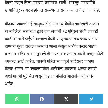
केल्या म्हणून तिला मारहाण करण्यात आली. अमानुष मारहाणीचे
छायाचित्र व्हायरल होतात राज्यभरात संताप व्यक्त केला जा आहे.
बीडच्या अंबाजोगाई तालुक्यातील सेनगाव येथील ज्ञानेश्वरी अंजान
या महिलेला सरपंच व इतर दहा जणांनी १४ एप्रिल रोजी लाकडी
काठी व रबरी पाईपने मारहाण केली या प्रकरणात वडगाव पोलीस
ठाण्यात गुन्हा दाखल करण्यात आला असून आरोपी फरार आहेत.
दरम्यान अतिशय अमानुषपणे ही मारहाण करण्यात आली असून फोटो
व्हायरल झाले आहेत. यामध्ये महिलेच्या संपूर्ण शरिरावर जखमा
दिसत आहेत. या प्रकरणातील आरोपींना तात्काळ अटक करावी
अशी मागणी पुढे येत असून वडगाव पोलीस आरोपींचा शोध घेत
आहेत..
Share
Share
Share
Share
WhatsApp
Facebook
X
Telegra
on
on
on
on
(Twitter)