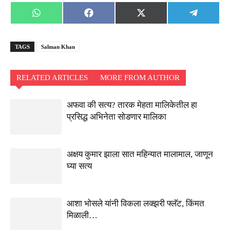
Share
Share
Share
Share
WhatsApp
Facebook
X
Telegra
on
on
on
on
(Twitter)
TAGS
Salman Khan
RELATED ARTICLES
MORE FROM AUTHOR
अफवा की सत्य? तारक मेहता मालिकेतील हा
प्रसिद्ध अभिनेता सोडणार मालिका
अक्षय कुमार झाला सात महिन्यात मालामाल, जाणून
घ्या सत्य
आशा भोसले यांनी विकला लक्झरी फ्लॅट, किंमत
मिळाली…