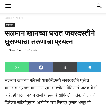
Home
मनोरंजन
मनोरंजन
सलमान खानच्या घरात जबरदस्तीने
घुसण्याचा तरुणाचा प्रयत्न
By
News Desk
-
मे 22, 2025
Share
Share
Share
Share
WhatsApp
Facebook
X
Telegra
on
on
on
on
(Twitter)
सलमान खानच्या गॅलेक्सी अपार्टमेंटमध्ये जबरदस्तीने प्रवेश
करण्याचा प्रयत्न करणाऱ्या एका व्यक्तीला पोलिसांनी अटक केली
आहे. ही घटना २० मे रोजी घडल्याचे सांगितले जातंय. पोलिसांनी
दिलेल्या माहितीनुसार, आरोपीचे नाव जितेंद्र कुमार असून तो