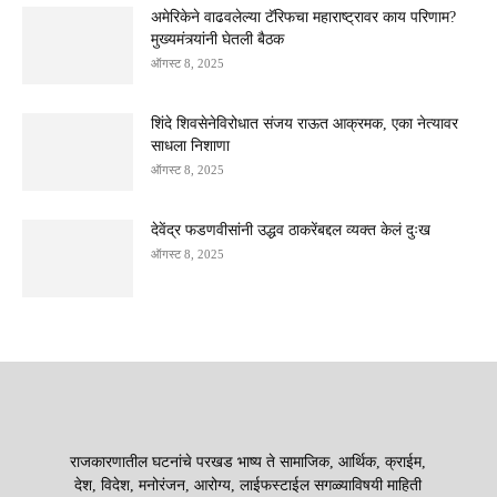
अमेरिकेने वाढवलेल्या टॅरिफचा महाराष्ट्रावर काय परिणाम?
मुख्यमंत्र्यांनी घेतली बैठक
ऑगस्ट 8, 2025
शिंदे शिवसेनेविरोधात संजय राऊत आक्रमक, एका नेत्यावर
साधला निशाणा
ऑगस्ट 8, 2025
देवेंद्र फडणवीसांनी उद्धव ठाकरेंबद्दल व्यक्त केलं दुःख
ऑगस्ट 8, 2025
राजकारणातील घटनांचे परखड भाष्य ते सामाजिक, आर्थिक, क्राईम,
देश, विदेश, मनोरंजन, आरोग्य, लाईफस्टाईल सगळ्याविषयी माहिती