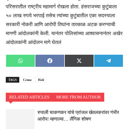
परिसरातील राष्ट्रीय महामार्ग रोखला होता. हंसराजच्या कुटुंबाला
५० लाख रुपये भरपाई तसेच त्यांच्या कुटुंबातील एका सदस्याला
सरकारी नोकरी आणि आरोपी तिघांना तात्काळ अटक करण्याची
मागणी आंदोलकांनी केली. यानंतर पोलिसांच्या आश्वासनानंतर अखेर
आंदोलकांनी आंदोलन मागे घेतलं
Share
Share
Share
Share
WhatsApp
Facebook
X
Telegra
on
on
on
on
(Twitter)
TAGS
Crime
Holi
RELATED ARTICLES
MORE FROM AUTHOR
रुपाली चाकणकर यांचे प्रांजल खेवलकरांवर गंभीर
आरोप! म्हणाल्या… लैंगिक शोषण