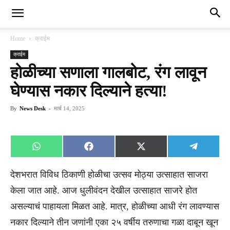
Home
क्राईम
क्राईम
होळीच्या सणाला गालबोट, रंग लावून
घेण्यास नकार दिल्याने हत्या!
By
News Desk
-
मार्च 14, 2025
Share
Share
Share
Share
WhatsApp
Facebook
X
Telegra
on
on
on
on
(Twitter)
देशभरात विविध ठिकाणी होळीचा उत्सव मोठ्या उत्साहात साजरा
केला जात आहे. आज धुलीवंदन देखील उत्साहात साजरे होत
असल्याचं पाहायला मिळत आहे. मात्र, होळीच्या आधी रंग लावण्यास
नकार दिल्याने तीन जणांनी एका २५ वर्षीय तरुणाचा गळा दाबून खून