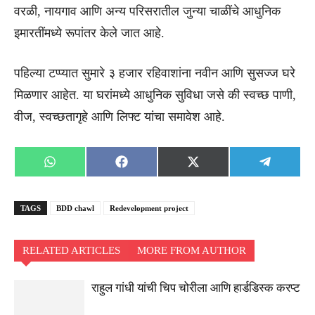
वरळी, नायगाव आणि अन्य परिसरातील जुन्या चाळींचे आधुनिक
इमारतींमध्ये रूपांतर केले जात आहे.
पहिल्या टप्प्यात सुमारे ३ हजार रहिवाशांना नवीन आणि सुसज्ज घरे
मिळणार आहेत. या घरांमध्ये आधुनिक सुविधा जसे की स्वच्छ पाणी,
वीज, स्वच्छतागृहे आणि लिफ्ट यांचा समावेश आहे.
Share
Share
Share
Share
WhatsApp
Facebook
X
Telegra
on
on
on
on
(Twitter)
TAGS
BDD chawl
Redevelopment project
RELATED ARTICLES
MORE FROM AUTHOR
राहुल गांधी यांची चिप चोरीला आणि हार्डडिस्क करप्ट