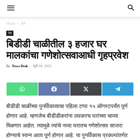
Home
देश
देश
बिडीडी चाळीतील ३ हजार घर
मालकांचा गणेशोत्सवाआधी गृहप्रवेश
By
News Desk
-
जुलै 28, 2025
Share
Share
Share
Share
WhatsApp
Facebook
X
Telegra
on
on
on
on
(Twitter)
बीडीडी चाळींच्या पुनर्विकासाचा पहिला टप्पा १५ ऑगस्टपर्यंत पूर्ण
होणार आहे. म्हणजेच बीडीडीकरांना लवकरच घरांच्या चाव्या
मिळणार आहेत. त्यामुळे त्यांचे नव्या घरातच गणेशोत्सव साजरा
होण्याचे स्वप्न आता पूर्ण होणार आहे. या पुनर्विकास प्रकल्पांतर्गत