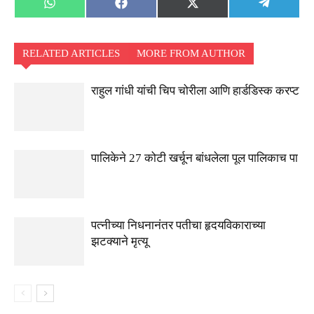
Share
Share
Share
Share
WhatsApp
Facebook
X
Telegra
on
on
on
on
(Twitter)
RELATED ARTICLES
MORE FROM AUTHOR
राहुल गांधी यांची चिप चोरीला आणि हार्डडिस्क करप्ट
पालिकेने 27 कोटी खर्चून बांधलेला पूल पालिकाच पा
पत्नीच्या निधनानंतर पतीचा हृदयविकाराच्या
झटक्याने मृत्यू