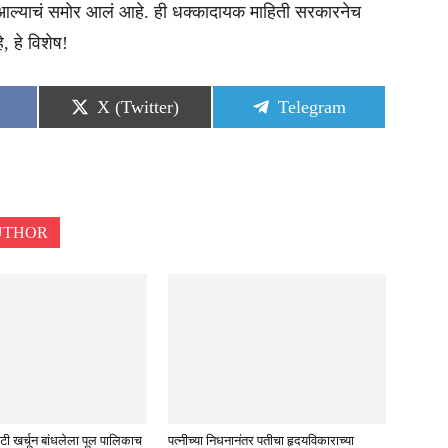
त आल्याचं समोर आलं आहे. ही धक्कादायक माहिती सरकारनेच
, हे विशेष!
Share
Share
X (Twitter)
Telegram
on
on
UTHOR
टी खर्चून बांधलेला पूल पालिकाच
पत्नीच्या निधनानंतर पतीचा हृदयविकाराच्या