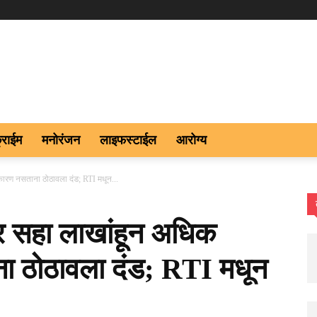
्राईम
मनोरंजन
लाइफस्टाईल
आरोग्य
ा कारण नसताना ठोठावला दंड; RTI मधून...
ेवर सहा लाखांहून अधिक
ना ठोठावला दंड; RTI मधून