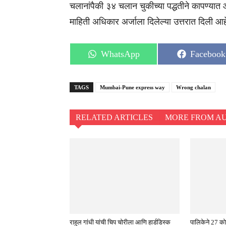
चलानांपैकी ३४ चलान चुकीच्या पद्धतीने कापण्या
माहिती अधिकार अर्जाला दिलेल्या उत्तरात दिली आहे
Share
Share
WhatsApp
Facebook
on
on
TAGS
Mumbai-Pune express way
Wrong chalan
RELATED ARTICLES
MORE FROM A
राहुल गांधी यांची चिप चोरीला आणि हार्डडिस्क
पालिकेने 27 को