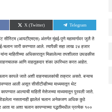
Share
Share
X (Twitter)
Telegram
on
on
ेंट सीस्टिम (आयटीएमएस) अंतर्गत मुंबई-पुणे महामार्गावर जुलै ते
-चलान जारी करण्यात आले. त्यापैकी सहा लाख २४ हजार
टी यांना माहितीच्या अधिकारातून मिळालेल्या तपशीलात उघडकीस
ेवर वाहनचालक आणि वाहतूकदार शंका उपस्थित करत आहेत.
तने चलान कापले जाते अशी वाहनचालकांची तक्रार असते. बऱ्याच
ठेवण्यात आली असून सीसीटीव्हीच्या माध्यमातून थेट
ापण्यात आल्याची माहिती मेसेजच्या माध्यमातून पुरवली जाते.
 नियम मोडलेला नसतानाही झालेलं चलान अनेकजण अधिक कुठे
र आता या अशा चलान कापण्याच्या पद्धतीमधील प्रत्येक १००