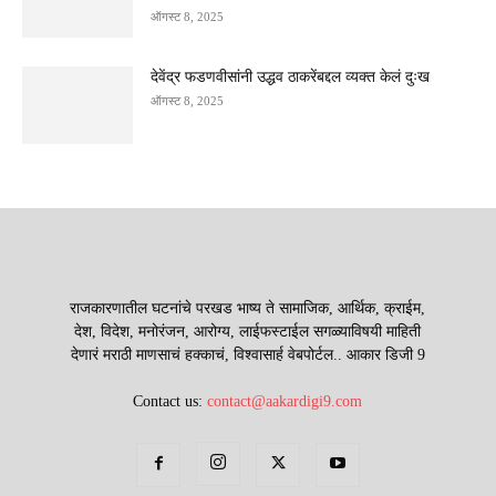
ऑगस्ट 8, 2025
देवेंद्र फडणवीसांनी उद्धव ठाकरेंबद्दल व्यक्त केलं दुःख
ऑगस्ट 8, 2025
राजकारणातील घटनांचे परखड भाष्य ते सामाजिक, आर्थिक, क्राईम,
देश, विदेश, मनोरंजन, आरोग्य, लाईफस्टाईल सगळ्याविषयी माहिती
देणारं मराठी माणसाचं हक्काचं, विश्वासार्ह वेबपोर्टल.. आकार डिजी 9
Contact us:
contact@aakardigi9.com