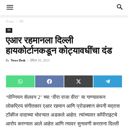
Home
देश
देश
एआर रहमानला दिल्ली
हायकोर्टानकडून कोट्यावधींचा दंड
By
News Desk
-
एप्रिल 26, 2025
Share
Share
Share
Share
WhatsApp
Facebook
X
Telegra
on
on
on
on
(Twitter)
‘पोन्नियन सेलवन 2’ च्या ‘वीरा राजा वीरा’ या गाण्यावरून
लोकप्रिय संगीतकार एआर रहमान आणि प्रोडक्शन कंपनी मद्रास
टॉकीज वादाच्या भोवऱ्यात अडकले आहेत. त्यांच्यावर कॉपीराइटचे
आरोप करण्यात आले आहेत आणि त्यावर सुनावणी करताना दिल्ली