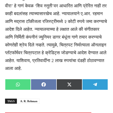
वीरा’ हे गाणं केवळ ‘शिव स्तुती’वर आधारित आणि प्रेरित नाही तर
काही बदलांसह त्याच्यासारखेच आहे. न्यायालयाने ए.आर. रहमान
आणि मद्रास टॉकीजला रजिस्ट्रीमध्ये २ कोटी रुपये जमा करण्याचे
आदेश दिले आहेत. न्यायालयाच्या हे लक्षात आले की संगीतकार
आणि निर्मिती कंपनीनं ज्युनियर डागर बंधूंना गाणे तयार करण्याचे
कोणतेही श्रेय दिले नव्हते. त्यामुळे, चित्रपट निर्मात्याला ऑनलाइन
प्लॅटफॉर्मवर चित्रपटात हे क्रेडिट्स जोडण्याचे आदेश देण्यात आले
आहेत. याशिवाय, प्रतिवादींना 2 लाख रुपयांचा दंडही ठोठावण्यात
आला आहे.
Share
Share
Share
Share
WhatsApp
Facebook
X
Telegra
on
on
on
on
(Twitter)
TAGS
A. R. Rehman