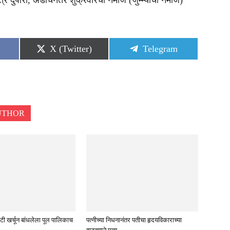
्र दुपारी, अडीचनंतर शुक्रवारची नमाज (जुम्म्याची नमाज)
Share
Share
X (Twitter)
Telegram
on
on
UTHOR
टी खर्चून बांधलेला पूल पालिकाच
पत्नीच्या निधनानंतर पतीचा हृदयविकाराच्या