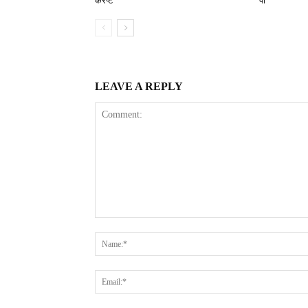
करप्ट
पा
LEAVE A REPLY