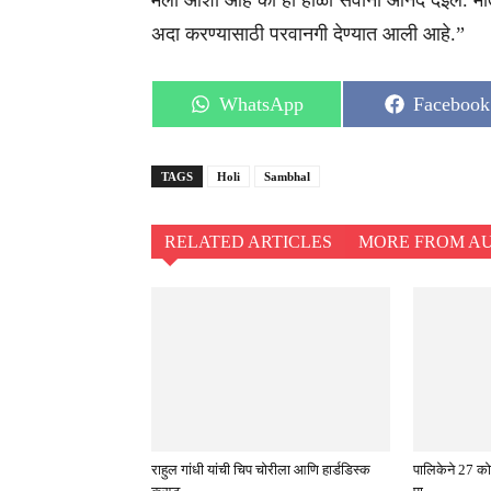
मला आशा आहे की ही होळी सर्वांना आनंद देईल. मात
अदा करण्यासाठी परवानगी देण्यात आली आहे.”
Share
Share
WhatsApp
Facebook
on
on
TAGS
Holi
Sambhal
RELATED ARTICLES
MORE FROM A
राहुल गांधी यांची चिप चोरीला आणि हार्डडिस्क
पालिकेने 27 को