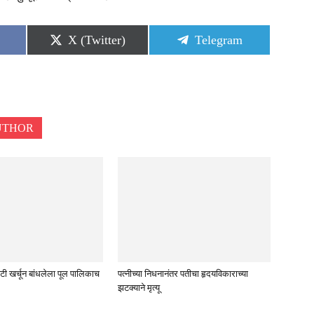
Share
Share
X (Twitter)
Telegram
on
on
UTHOR
टी खर्चून बांधलेला पूल पालिकाच
पत्नीच्या निधनानंतर पतीचा हृदयविकाराच्या
झटक्याने मृत्यू