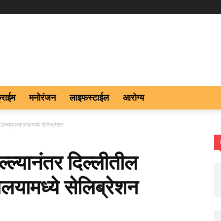
्राईम
मनोरंजन
लाइफस्टाईल
आरोग्य
च्चायुक्तालयामध्ये सेलिब्रेशन
ल्यानंतर दिल्लीतील
ालयामध्ये सेलिब्रेशन