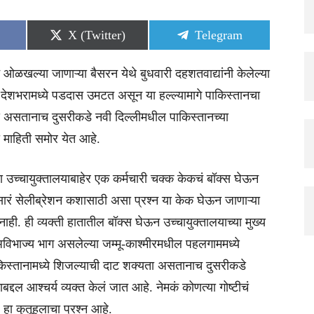
Share
Share
X (Twitter)
Telegram
on
on
न ओळखल्या जाणाऱ्या बैसरन येथे बुधवारी दहशतवाद्यांनी केलेल्या
चे देशभरामध्ये पडदास उमटत असून या हल्ल्यामागे पाकिस्तानचा
ं असतानाच दुसरीकडे नवी दिल्लीमधील पाकिस्तानच्या
ी माहिती समोर येत आहे.
या उच्चायुक्तालयाबाहेर एक कर्मचारी चक्क केकचं बॉक्स घेऊन
े सारं सेलीब्रेशन कशासाठी असा प्रश्न या केक घेऊन जाणाऱ्या
नाही. ही व्यक्ती हातातील बॉक्स घेऊन उच्चायुक्तालयाच्या मुख्य
अविभाज्य भाग असलेल्या जम्मू-काश्मीरमधील पहलगाममध्ये
िस्तानामध्ये शिजल्याची दाट शक्यता असतानाच दुसरीकडे
्दल आश्चर्य व्यक्त केलं जात आहे. नेमकं कोणत्या गोष्टीचं
ं हा कुतूहलाचा प्रश्न आहे.