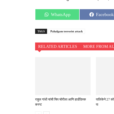
Share
Share
WhatsApp
Facebook
on
on
TAGS
Pahalgam terrorist attack
RELATED ARTICLES
MORE FROM A
राहुल गांधी यांची चिप चोरीला आणि हार्डडिस्क
पालिकेने 27 को
करप्ट
पा