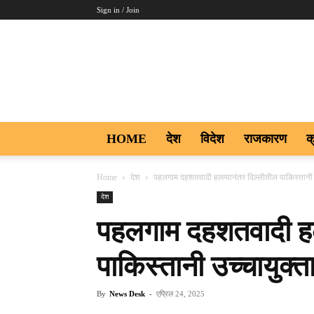
Sign in / Join
Aakar
Digi9
HOME
देश
विदेश
राजकारण
क
Home
देश
पहलगाम दहशतवादी हल्ल्यानंतर दिल्लीतील पाकिस्तानी उ
देश
पहलगाम दहशतवादी हल्
पाकिस्तानी उच्चायुक्त
By
News Desk
-
एप्रिल 24, 2025