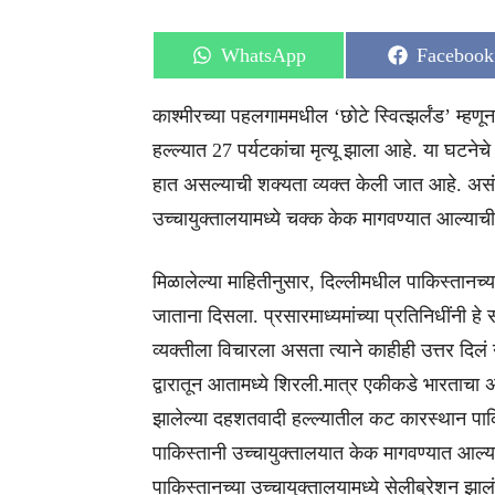
Share
Share
WhatsApp
Facebook
on
on
काश्मीरच्या पहलगाममधील ‘छोटे स्वित्झर्लंड’ म्हणू
हल्ल्यात 27 पर्यटकांचा मृत्यू झाला आहे. या घटने
हात असल्याची शक्यता व्यक्त केली जात आहे. अस
उच्चायुक्तालयामध्ये चक्क केक मागवण्यात आल्याच
मिळालेल्या माहितीनुसार, दिल्लीमधील पाकिस्तानच्
जाताना दिसला. प्रसारमाध्यमांच्या प्रतिनिधींनी ह
व्यक्तीला विचारला असता त्याने काहीही उत्तर दिलं 
द्वारातून आतामध्ये शिरली.मात्र एकीकडे भारताचा 
झालेल्या दहशतवादी हल्ल्यातील कट कारस्थान पाक
पाकिस्तानी उच्चायुक्तालयात केक मागवण्यात आल्याबद
पाकिस्तानच्या उच्चायुक्तालयामध्ये सेलीब्रेशन झाल