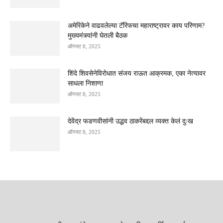
अमेरिकेने वाढवलेल्या टॅरिफचा महाराष्ट्रावर काय परिणाम?
मुख्यमंत्र्यांनी घेतली बैठक
ऑगस्ट 8, 2025
शिंदे शिवसेनेविरोधात संजय राऊत आक्रमक, एका नेत्यावर
साधला निशाणा
ऑगस्ट 8, 2025
देवेंद्र फडणवीसांनी उद्धव ठाकरेंबद्दल व्यक्त केलं दुःख
ऑगस्ट 8, 2025