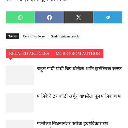
Share
Share
Share
Share
WhatsApp
Facebook
X
Telegra
on
on
on
on
(Twitter)
TAGS
Central railway
Senior citizen coach
RELATED ARTICLES
MORE FROM AUTHOR
राहुल गांधी यांची चिप चोरीला आणि हार्डडिस्क करप्ट
पालिकेने 27 कोटी खर्चून बांधलेला पूल पालिकाच पा
पत्नीच्या निधनानंतर पतीचा हृदयविकाराच्या