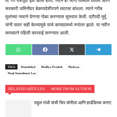
तो १० वर्षांपूर्वी इथे आला होता. त्याने ही जागा ताब्यात घेतली आणि
सरकारी जमिनीवर बेकायदेशीरपणे मदरसा बांधला. त्याने गरीब
मुलांच्या नावाने देणग्या गोळा करण्यास सुरुवात केली. द्रौपदी मुर्मू
यांनी यावर सही केल्यामुळे याचे कायद्यामध्ये रुपांतर झाले. या नवीन
कायद्याने पहिली कारवाई करण्यात आली.
Share
Share
Share
Share
WhatsApp
Facebook
X
Telegra
on
on
on
on
(Twitter)
TAGS
Demolished
Madhya Pradesh
Madrasa
Waqf Amendment Law
RELATED ARTICLES
MORE FROM AUTHOR
राहुल गांधी यांची चिप चोरीला आणि हार्डडिस्क करप्ट