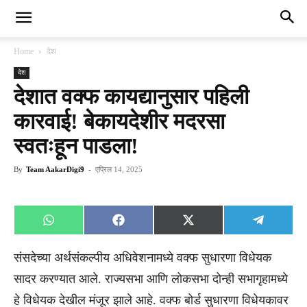
Home
देश
देश
देशात वक्फ कायद्यानुसार पहिली
कारवाई! बेकायदेशीर मदरसा
स्वतःहून पाडला!
By
Team AakarDigi9
-
एप्रिल 14, 2025
Share
Share
Share
Share
WhatsApp
Facebook
X
Telegra
on
on
on
on
(Twitter)
संसदेच्या अर्थसंकल्पीय अधिवेशनामध्ये वक्फ सुधारणा विधेयक
सादर करण्यात आले. राज्यसभा आणि लोकसभा दोन्ही सभागृहामध्ये
हे विधेयक देखील मंजूर झाले आहे. वक्फ बोर्ड सुधारणा विधेयकावर