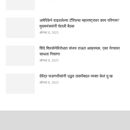
अमेरिकेने वाढवलेल्या टॅरिफचा महाराष्ट्रावर काय परिणाम?
मुख्यमंत्र्यांनी घेतली बैठक
ऑगस्ट 8, 2025
शिंदे शिवसेनेविरोधात संजय राऊत आक्रमक, एका नेत्यावर
साधला निशाणा
ऑगस्ट 8, 2025
देवेंद्र फडणवीसांनी उद्धव ठाकरेंबद्दल व्यक्त केलं दुःख
ऑगस्ट 8, 2025