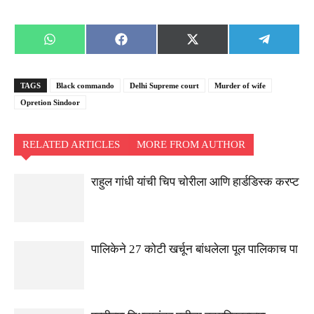
Share
Share
Share
Share
WhatsApp
Facebook
X
Telegra
on
on
on
on
(Twitter)
TAGS
Black commando
Delhi Supreme court
Murder of wife
Opretion Sindoor
RELATED ARTICLES
MORE FROM AUTHOR
राहुल गांधी यांची चिप चोरीला आणि हार्डडिस्क करप्ट
पालिकेने 27 कोटी खर्चून बांधलेला पूल पालिकाच पा