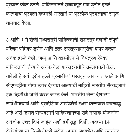
प्रयत्न फोल ठरले. पाकिस्ताननं एकामागून एक ड्रोन हल्ले
करण्याचा प्रयत्न करुनही भारतानं या प्रत्येक प्रयत्नाचा समूळ
नायनाट केला.
८ आणि ९ मे रोजी मध्यरात्री पाकिस्तानी सशस्त्र दलांनी संपूर्ण
पश्चिम सीमेवर ड्रोन आणि इतर शस्त्रसामग्रीचा वापर करून
अनेक हल्ले केले. जम्मू आणि काश्मीरमध्ये नियंत्रण रेषेवर
पाकिस्तानी सैन्याने अनेक वेळा शस्त्रसंधीचे उल्लंघनही केलं.
यावेळी हे सर्व ड्रोन हल्ले प्रभावीपणे परतवून लावण्यात आले आणि
सीएफव्हींना योग्य उत्तर देण्यात आल्याची माहिती भारतीय सैन्यदलानं
एक व्हिडीओ जारी करत स्पष्ट केलं. भारतीय सैन्य देशाच्या
सार्वभौमत्वाचं आणि प्रादेशिक अखंडतेचं रक्षण करण्यास वचनबद्ध
आहे असं म्हणत सैन्यदलानं पाकिस्तानच्या सर्व नापाक योजनांना
सडेतोड उत्तर दिलं जाईल अशी हमीसुद्धा दिली. अवघ्या 14
सेकंदांच्या या व्हिडीओमध्ये ड्रोन, अचूक लक्ष्यभेद आणि त्यानंतर