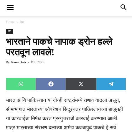
Home
देश
देश
भारताने पाकचे नापाक ड्रोन हल्ले
परतवून लावले!
By
News Desk
-
मे 9, 2025
Share
Share
Share
Share
WhatsApp
Facebook
X
Telegra
on
on
on
on
(Twitter)
भारत आणि पाकिस्तान या दोन्ही राष्ट्रांमध्ये तणाव वाढला असून,
सीमाभागात भारताच्या ऑपरेशन सिंदूरनंतर पाकिस्तानच्या बाजूनही
या कारवाईचा निषेध करत प्रत्युत्तराची कारवाई करण्यात आली.
मात्र भारताच्या संरक्षण दलाच्या अभेद्य कवचापुढं पाकचे हे सर्व