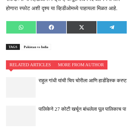
होणारा स्फोट अशी दृश्य या व्हिडीओमध्ये पाहायला मिळत आहे.
Share
Share
Share
Share
WhatsApp
Facebook
X
Telegra
on
on
on
on
(Twitter)
TAGS
Pakistan vs India
RELATED ARTICLES
MORE FROM AUTHOR
राहुल गांधी यांची चिप चोरीला आणि हार्डडिस्क करप्ट
पालिकेने 27 कोटी खर्चून बांधलेला पूल पालिकाच पा