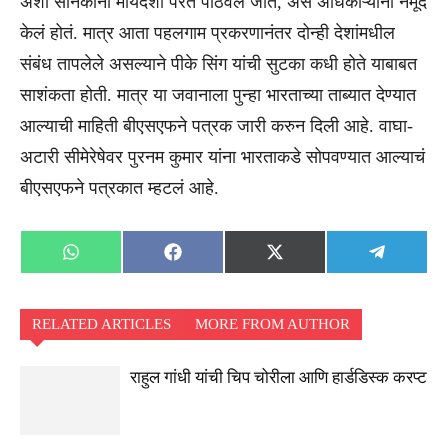
अशा सैनिकांना मायदेशी परत पाठवलं जातं, असं अधिकाऱ्यांनी नमूद
केलं होतं. मात्र आता पहलगाम प्रकरणानंतर दोन्ही देशांमधील
संबंध तापलेले असल्याने पीके सिंग यांची सुटका कधी होते याबाबत
साशंकता होती. मात्र या जवानाला पुन्हा भारताच्या ताब्यात देण्यात
आल्याची माहिती बीएसएफने पत्रक जारी करुन दिली आहे. वाघा-
अटारी सीमेरेषेवर पुरनम कुमार यांना भारताकडे सोपवण्यात आल्याचं
बीएसएफने पत्रकात म्हटलं आहे.
Share
Share
Share
Share
WhatsApp
Facebook
X
Telegra
on
on
on
on
(Twitter)
RELATED ARTICLES
MORE FROM AUTHOR
राहुल गांधी यांची चिप चोरीला आणि हार्डडिस्क करप्ट