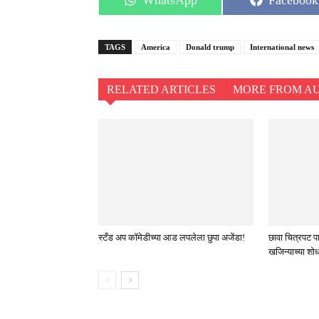
WhatsApp
Facebook
on
on
TAGS
America
Donald trump
International news
RELATED ARTICLES
MORE FROM A
स्टँड अप कॉमेडीच्या आड लपलेला छुपा अजेंडा!
छावा चित्रपट 
खजिन्याच्या शो