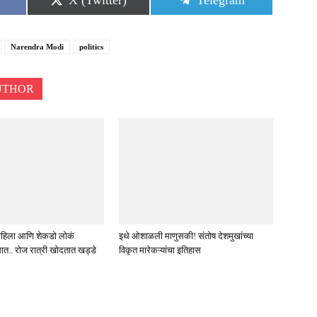
X (Twitter)
Telegram
on
on
Narendra Modi
politics
UTHOR
पाहिला आणि शेकडो लोकं
इथे ओशाळली माणुसकी! संतोष देशमुखांच्या
धात.. रोज रात्री खोदतात खड्डे
विकृत मारेकऱ्यांचा इतिहास