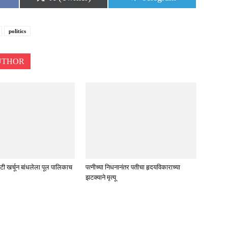
on
on
politics
UTHOR
टी खर्चून बांधलेला पूल पालिकाच
पत्नीच्या निधनानंतर पतीचा हृदयविकाराच्या
झटक्याने मृत्यू