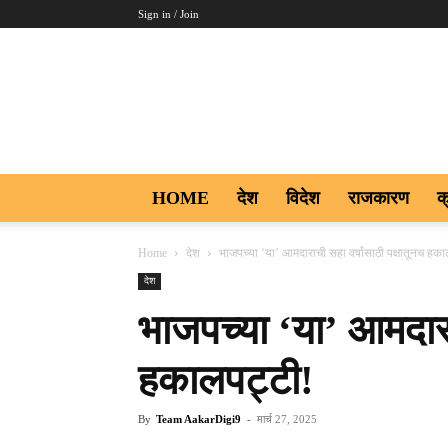
Sign in / Join
Aakar
Digi9
HOME
देश
विदेश
राजकारण
क
Home
देश
भाजपच्या ‘या’ आमदाराची सहा वर्षांसाठी पक्षातूनच हक
देश
भाजपच्या ‘या’ आमदाराच
हकालपट्टी!
By
Team AakarDigi9
-
मार्च 27, 2025