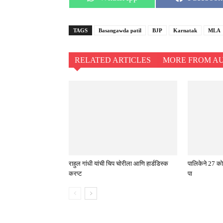
on
on
TAGS
Basangawda patil
BJP
Karnatak
MLA
RELATED ARTICLES
MORE FROM A
राहुल गांधी यांची चिप चोरीला आणि हार्डडिस्क
पालिकेने 27 को
करप्ट
पा