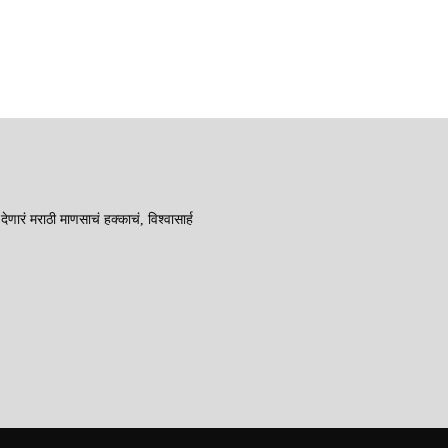
रं मराठी माणसाचं हक्काचं, विश्वासार्ह