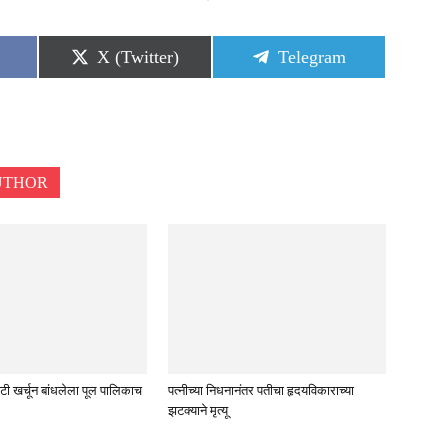
Share
Share
X (Twitter)
Telegram
on
on
UTHOR
टी खर्चून बांधलेला पूल पालिकाच
पत्नीच्या निधनानंतर पतीचा हृदयविकाराच्या
झटक्याने मृत्यू