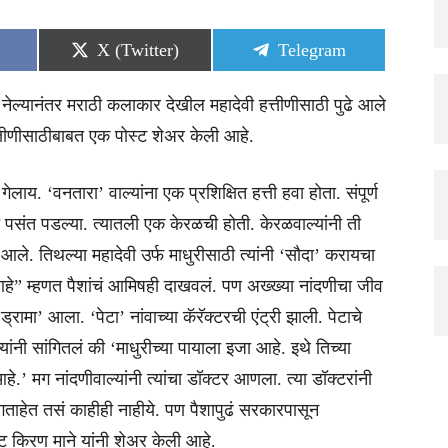
Share
Share
X (Twitter)
Telegram
on
on
ये नेल्यानंतर मराठी कलाकार देखील महादेवी हत्तीणीसाठी पुढे आले
हत्तीणीसाठीबाबत एक पोस्ट शेअर केली आहे.
ाय. ‘वनतारा’ वाल्यांना एक प्रशिक्षित हत्ती हवा होता. संपूर्ण
णी पसंत पडल्या. त्यातली एक केरळची होती. केरळवाल्यांनी ती
 आले. तिथल्या महादेवी उर्फ माधुरीसाठी त्यांनी ‘सौदा’ करायचा
ी आहे” म्हणत पैशांचं आमिषही दाखवलं. पण अख्ख्या नांदणीचा जीव
ामा’ आला. ‘पेटा’ नांवाच्या कॅरॅक्टरची एंट्री झाली. पेटाचे
नी सांगितलं की ‘माधुरीच्या पायाला इजा आहे. इथे तिच्या
े.’ मग नांदणीवाल्यांनी त्यांचा डॉक्टर आणला. त्या डॉक्टरांनी
गताहेत तसं काहीही नाहीये. पण पैशापुढं सरकारपासून
्ट किरण माने यांनी शेअर केली आहे.