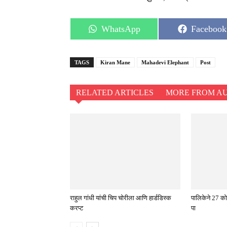
Share
Share
WhatsApp
Facebook
on
on
TAGS
Kiran Mane
Mahadevi Elephant
Post
RELATED ARTICLES
MORE FROM A
राहुल गांधी यांची चिप चोरीला आणि हार्डडिस्क
पालिकेने 27 को
करप्ट
पा