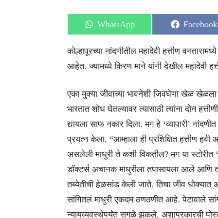
Share
Share
WhatsApp
Facebook
on
on
कोल्हापूरच्या नांदणीतील महादेवी हत्तीण वनतारामध्
आहेत. ज्यामध्ये किरण माने यांनी देखील महादेवी 
एका मुक्या जीवाच्या भावनेशी जिवघेणा खेळ खेळला गेल
भारतात शोध घेतल्यावर त्यासाठी त्यांना दोन हत्ती
द्यायला साफ नकार दिला. मग हे ‘व्यापारी’ नांदणीत
प्रयत्न केला. “आम्हाला ही प्रशिक्षित हत्तीण हव
असलेली माधुरी ते कशी विकतील? मग या स्टोरीत ‘ड्र
डॉक्टर्स अचानक माधुरीला तपासायला आले आणि त्यां
तब्येतीची हेळसांड केली जाते. तिचा जीव धोक्यात आह
सांगितलं माधुरी एकदम ठणठणीत आहे. पेटावाले सां
न्यायव्यवस्थेपर्यंत सगळे झुकले, अशाप्रकारची पोस