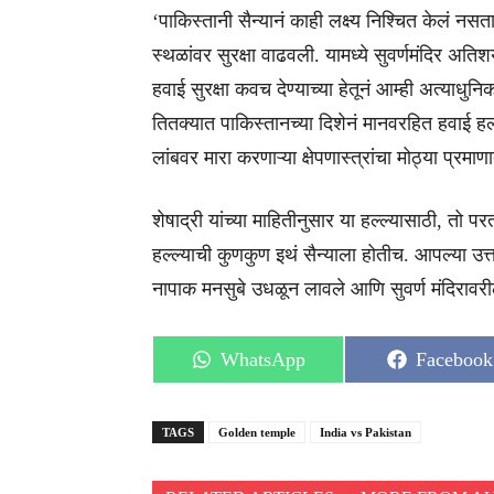
‘पाकिस्तानी सैन्यानं काही लक्ष्य निश्चित केलं न
स्थळांवर सुरक्षा वाढवली. यामध्ये सुवर्णमंदिर अतिशय 
हवाई सुरक्षा कवच देण्याच्या हेतूनं आम्ही अत्याधुन
तितक्यात पाकिस्तानच्या दिशेनं मानवरहित हवाई हल्
लांबवर मारा करणाऱ्या क्षेपणास्त्रांचा मोठ्या प्र
शेषाद्री यांच्या माहितीनुसार या हल्ल्यासाठी, तो 
हल्ल्याची कुणकुण इथं सैन्याला होतीच. आपल्या उत्
नापाक मनसुबे उधळून लावले आणि सुवर्ण मंदिरावरी
Share
Share
WhatsApp
Facebook
on
on
TAGS
Golden temple
India vs Pakistan