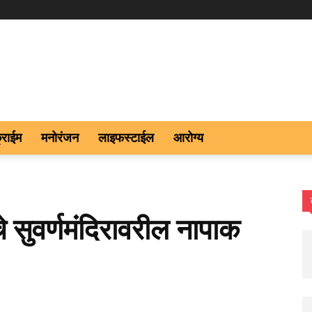
्राईम
मनोरंजन
लाइफस्टाईल
आरोग्य
 सुवर्णमंदिरावरील नापाक