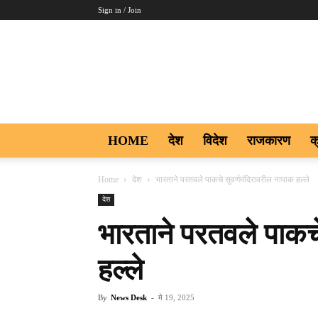
Sign in / Join
Aakar
Digi9
HOME
देश
विदेश
राजकारण
क
Home
देश
भारताने परतवले पाकचे सुवर्णमंदिरावरील नापाक हल्ले
देश
भारताने परतवले पाकचे
हल्ले
By
News Desk
-
मे 19, 2025