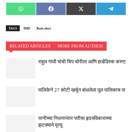
Share
Share
Share
Share
WhatsApp
Facebook
X
Telegra
on
on
on
on
(Twitter)
TAGS
IMD
Rain alert
RELATED ARTICLES
MORE FROM AUTHOR
राहुल गांधी यांची चिप चोरीला आणि हार्डडिस्क करप्ट
पालिकेने 27 कोटी खर्चून बांधलेला पूल पालिकाच पा
पत्नीच्या निधनानंतर पतीचा हृदयविकाराच्या
झटक्याने मृत्यू