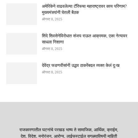
अमेरिकेने वाढवलेल्या टॅरिफचा महाराष्ट्रावर काय परिणाम?
मुख्यमंत्र्यांनी घेतली बैठक
ऑगस्ट 8, 2025
शिंदे शिवसेनेविरोधात संजय राऊत आक्रमक, एका नेत्यावर
साधला निशाणा
ऑगस्ट 8, 2025
देवेंद्र फडणवीसांनी उद्धव ठाकरेंबद्दल व्यक्त केलं दुःख
ऑगस्ट 8, 2025
राजकारणातील घटनांचे परखड भाष्य ते सामाजिक, आर्थिक, क्राईम,
देश, विदेश, मनोरंजन, आरोग्य, लाईफस्टाईल सगळ्याविषयी माहिती