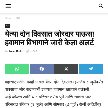
Home
देश
देश
येत्या दोन दिवसात जोरदार पाऊस!
हवामान विभागाने जारी केला अलर्ट
By
News Desk
-
जुलै 6, 2025
Share
Share
Share
Share
WhatsApp
Facebook
X
Telegra
on
on
on
on
(Twitter)
महाराष्ट्रातील काही भागात येत्या दोन दिवसात म्हणजेच ८ जुलैपर्यंत
पावसाचा जोर वाढण्याची शक्यता हवामान खात्याने वर्तवली
आहे.कोकण आणि घाट परिसर तसेच पुणे आणि सातारा घाट
परिसरात रविवार (६ जुलै) आणि सोमवार (७ जुलै) रोजी अतितीव्र