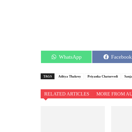
Share
Share
WhatsApp
Facebook
on
on
TAGS
Aditya Thakrey
Priyanka Chaturvedi
Sanj
RELATED ARTICLES
MORE FROM A