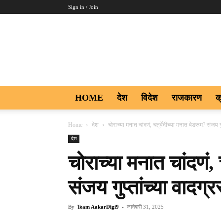
Sign in / Join
Aakar
Digi9
HOME
देश
विदेश
राजकारण
क
Home
देश
चोराच्या मनात चांदणं, चतुर्वेदींच्या मनात बेडरूम? संजय
देश
चोराच्या मनात चांदणं, 
संजय गुप्तांच्या वादग
By
Team AakarDigi9
-
जानेवारी 31, 2025