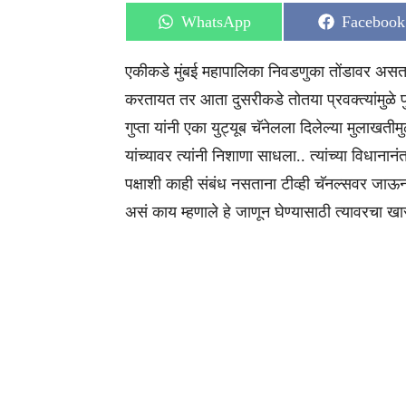
Share
Share
WhatsApp
Facebook
on
on
एकीकडे मुंबई महापालिका निवडणुका तोंडावर असतान
करतायत तर आता दुसरीकडे तोतया प्रवक्त्यांमुळे प
गुप्ता यांनी एका युट्यूब चॅनेलला दिलेल्या मुलाखती
यांच्यावर त्यांनी निशाणा साधला.. त्यांच्या विधानानं
पक्षाशी काही संबंध नसताना टीव्ही चॅनल्सवर जाऊन 
असं काय म्हणाले हे जाणून घेण्यासाठी त्यावरचा ख