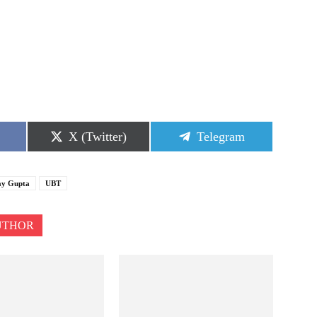
Share
Share
X (Twitter)
Telegram
on
on
ay Gupta
UBT
UTHOR