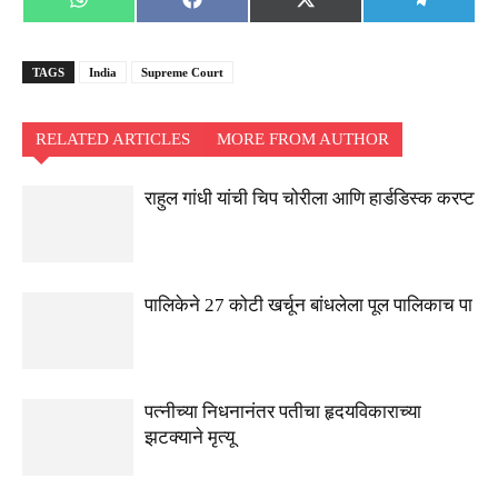
Share
Share
Share
Share
WhatsApp
Facebook
X
Telegra
on
on
on
on
(Twitter)
TAGS
India
Supreme Court
RELATED ARTICLES
MORE FROM AUTHOR
राहुल गांधी यांची चिप चोरीला आणि हार्डडिस्क करप्ट
पालिकेने 27 कोटी खर्चून बांधलेला पूल पालिकाच पा
पत्नीच्या निधनानंतर पतीचा हृदयविकाराच्या
झटक्याने मृत्यू