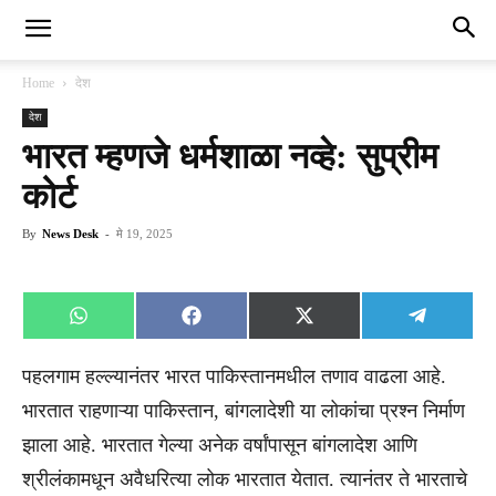
Home
देश
देश
भारत म्हणजे धर्मशाळा नव्हे: सुप्रीम
कोर्ट
By
News Desk
-
मे 19, 2025
Share
Share
Share
Share
WhatsApp
Facebook
X
Telegra
on
on
on
on
(Twitter)
पहलगाम हल्ल्यानंतर भारत पाकिस्तानमधील तणाव वाढला आहे.
भारतात राहणाऱ्या पाकिस्तान, बांगलादेशी या लोकांचा प्रश्न निर्माण
झाला आहे. भारतात गेल्या अनेक वर्षांपासून बांगलादेश आणि
श्रीलंकामधून अवैधरित्या लोक भारतात येतात. त्यानंतर ते भारताचे