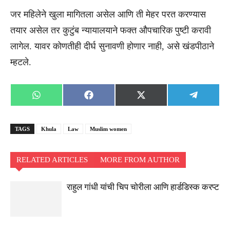
जर महिलेने खुला मागितला असेल आणि ती मेहर परत करण्यास
तयार असेल तर कुटुंब न्यायालयाने फक्त औपचारिक पुष्टी करावी
लागेल. यावर कोणतीही दीर्घ सुनावणी होणार नाही, असे खंडपीठाने
म्हटले.
Share
Share
Share
Share
WhatsApp
Facebook
X
Telegra
on
on
on
on
(Twitter)
TAGS
Khula
Law
Muslim women
RELATED ARTICLES
MORE FROM AUTHOR
राहुल गांधी यांची चिप चोरीला आणि हार्डडिस्क करप्ट