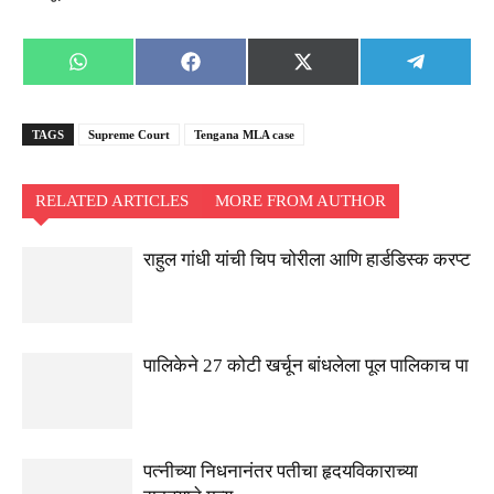
Share
Share
Share
Share
WhatsApp
Facebook
X
Telegra
on
on
on
on
(Twitter)
TAGS
Supreme Court
Tengana MLA case
RELATED ARTICLES
MORE FROM AUTHOR
राहुल गांधी यांची चिप चोरीला आणि हार्डडिस्क करप्ट
पालिकेने 27 कोटी खर्चून बांधलेला पूल पालिकाच पा
पत्नीच्या निधनानंतर पतीचा हृदयविकाराच्या