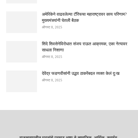
अमेरिकेने वाढवलेल्या टॅरिफचा महाराष्ट्रावर काय परिणाम?
मुख्यमंत्र्यांनी घेतली बैठक
ऑगस्ट 8, 2025
शिंदे शिवसेनेविरोधात संजय राऊत आक्रमक, एका नेत्यावर
साधला निशाणा
ऑगस्ट 8, 2025
देवेंद्र फडणवीसांनी उद्धव ठाकरेंबद्दल व्यक्त केलं दुःख
ऑगस्ट 8, 2025
राजकारणातील घटनांचे परखड भाष्य ते सामाजिक, आर्थिक, क्राईम,