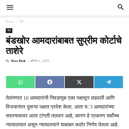
Home
देश
देश
बंडखोर आमदारांबाबत सुप्रीम कोर्टाचे
ताशेरे
By
News Desk
-
ऑगस्ट 1, 2025
Share
Share
Share
Share
WhatsApp
Facebook
X
Telegra
on
on
on
on
(Twitter)
तेलंगणात 10 आमदारांनी निवडणूक एका पक्षातून लढवली आणि
विजयानंतर दुसऱ्या पक्षात प्रवेश केला. आता या आमदारांच्या
सदस्यत्वावर आता टांगती तलवार आहे, कारण हे प्रकरण सर्वोच्च
न्यायालयात असून न्यायालयाने याबाबत कठोर निर्णय घेतला आहे.