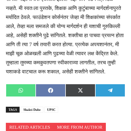
नव्हते. मी स्वतःला पुस्तके, शिक्षक आणि कुटुंबाच्या मार्गदर्शनापुरते
मर्यादित ठेवले. फाउंडेशन कोर्सनंतर जेव्हा मी शिक्षकांच्या संपर्कात
आले, तेव्हा मला समजले की योग्य मार्गदर्शन ही यशाची गुरुकिल्ली
आहे, असेही शक्तीने पुढे सांगितले. शक्तीचा हा पाचवा प्रयत्न होता
आणि ती त्या 7 वर्ष तयारी करत होत्या. प्रत्येक अपयशानंतर, मी
माझी चूक ओळखली आणि पुढच्या वेळी त्यावर लक्ष केंद्रित केले.
तुम्हाला तुमच्या कमकुवतपणा स्वीकाराव्या लागतील, तरच तुम्ही
यशाकडे वाटचाल करू शकाल, असेही शक्तीने सांगितले.
Share
Share
Share
Share
WhatsApp
Facebook
X
Telegra
on
on
on
on
(Twitter)
TAGS
Shakti Dube
UPSC
RELATED ARTICLES
MORE FROM AUTHOR