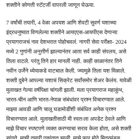
शक्तीने कोणती स्टॅटर्जी वापरली जाणून घेऊया.
7 वर्षांची तयारी, 4 वेळा अपयश आणि शेवटी सुवर्ण यशाच्या
इंद्रधनुष्यात विणलेल्या शक्तीने आयएएस-आयपीएस देणाऱ्या
प्रयागराजचं नाव देशभरात पोहोचवलं. नागरी सेवा परीक्षा- 2024
मध्ये 2 गुणांनी अनुत्तीर्ण झाल्यानंतर आता सर्व काही संपलय, असे
तिला वाटले. परंतु तिने हार मानली नाही. काही काळानंतर तिने
नवीन उर्जेने ध्येयाकडे वाटचाल केली. ज्यामुळे तिला यश मिळाले.
शक्ती दुबेने आपल्या यशाचं सिक्रेट सर्वांसमोर शेअर केलंय. यावेळी
मुलाखत गेल्या वर्षीपेक्षा चांगली झाली. मला प्रयागराज महाकुंभ,
भारत-चीन आणि भारत-नेपाळ संबंधांवर प्रश्न विचारण्यात आले.
माझ्या आवडी आणि चालू घडामोडींशी संबंधित अनेक प्रश्न
विचारण्यात आले. मुलाखतीसाठी मी स्वतःला अपडेट ठेवले आणि
माझे विचार स्पष्टपणे व्यक्त करण्याचा सराव केला होता, असे शक्ती
सांगते. माझी तयारी एकांतात झाली. माझे फार मोठे मित्रमंडळ