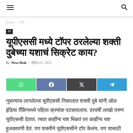
Home
देश
देश
यूपीएससी मध्ये टॉपर ठरलेल्या शक्ती
दुबेच्या यशाचं सिक्रेट काय?
By
News Desk
-
एप्रिल 25, 2025
Share
Share
Share
Share
WhatsApp
Facebook
X
Telegra
on
on
on
on
(Twitter)
नुकत्याच लागलेल्या यूपीएससी निकालात शक्ती दुबे यांनी ऑल
इंडिया रॅंकिंगमध्ये पहिला क्रमांक पटकावलाय. दरवर्षी लाखो तरुण
यूपीएससी देतात. त्यात काहींना यश मिळतं तर काहींना यश
हुलकावणी देतं. पण शक्तीने यूपीएससीने टॉप केलंय. पण यासाठी